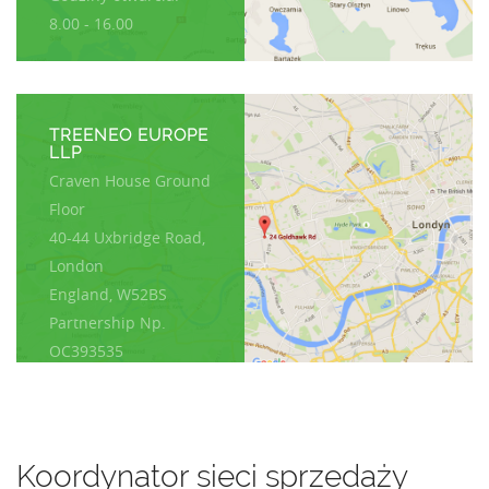
8.00 - 16.00
TREENEO EUROPE
LLP
Craven House Ground
Floor
40-44 Uxbridge Road,
London
England, W52BS
Partnership Np.
OC393535
NIP(NIN): 8270166648
Koordynator sieci sprzedaży